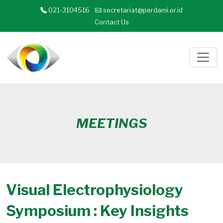
021-3104516
secretariat@perdami.or.id
Contact Us
MEETINGS
Visual Electrophysiology
Symposium : Key Insights